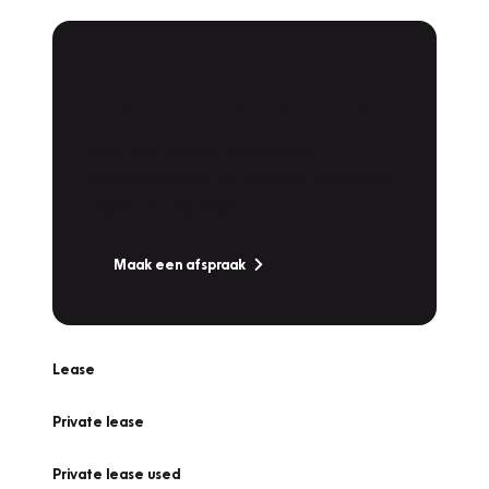
Plan een
Werkplaatsafspraak
Is uw auto toe aan Onderhoud,
Bandenwissel of een Vakantiecheck? Plan
online een afspraak!
Maak een afspraak
Lease
Private lease
Private lease used