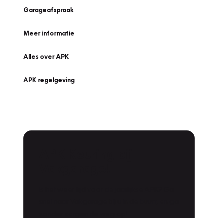
Garageafspraak
Meer informatie
Alles over APK
APK regelgeving
APK Keuring bij
Vakgarage!
Is het weer tijd voor de jaarlijkse APK? Ga
snel naar Vakgarage bij u in de buurt, en ga
zonder zorgen de weg op!