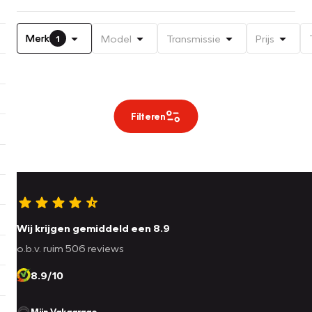
Merk
Model
Transmissie
Prijs
1
Filteren
Wij krijgen gemiddeld een 8.9
o.b.v. ruim 506 reviews
8.9/10