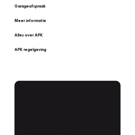
Garageafspraak
Meer informatie
Alles over APK
APK regelgeving
APK Keuring bij
Vakgarage!
Is het weer tijd voor de jaarlijkse APK? Ga
snel naar Vakgarage bij u in de buurt, en ga
zonder zorgen de weg op!