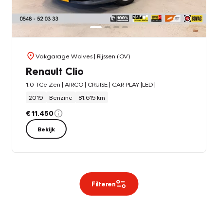
Vakgarage Wolves
| Rijssen (OV)
Renault Clio
1.0 TCe Zen | AIRCO | CRUISE | CAR PLAY |LED |
2019
Benzine
81.615 km
€ 11.450
Bekijk
Filteren