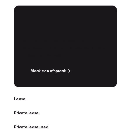
Plan een
Werkplaatsafspraak
Is uw auto toe aan Onderhoud,
Bandenwissel of een Vakantiecheck? Plan
online een afspraak!
Maak een afspraak
Lease
Private lease
Private lease used