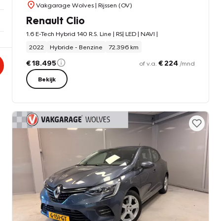
Vakgarage Wolves
| Rijssen (OV)
Renault Clio
1.6 E-Tech Hybrid 140 R.S. Line | RS| LED | NAVI |
2022
Hybride - Benzine
72.396 km
€ 18.495
€ 224
of v.a.
/mnd
Bekijk