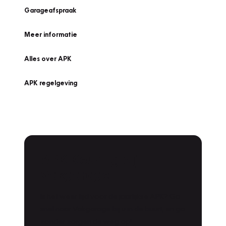
Garageafspraak
Meer informatie
Alles over APK
APK regelgeving
APK Keuring bij
Vakgarage!
Is het weer tijd voor de jaarlijkse APK? Ga
snel naar Vakgarage bij u in de buurt, en ga
zonder zorgen de weg op!