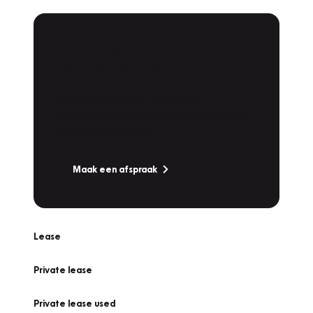
Plan een
Werkplaatsafspraak
Is uw auto toe aan Onderhoud,
Bandenwissel of een Vakantiecheck? Plan
online een afspraak!
Maak een afspraak
Lease
Private lease
Private lease used