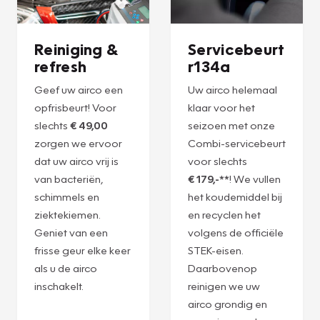
Reiniging &
Servicebeurt
refresh
r134a
Geef uw airco een
Uw airco helemaal
opfrisbeurt! Voor
klaar voor het
slechts
€ 49,00
seizoen met onze
zorgen we ervoor
Combi-servicebeurt
dat uw airco vrij is
voor slechts
van bacteriën,
€ 179,-**
! We vullen
schimmels en
het koudemiddel bij
ziektekiemen.
en recyclen het
Geniet van een
volgens de officiële
frisse geur elke keer
STEK-eisen.
als u de airco
Daarbovenop
inschakelt.
reinigen we uw
airco grondig en