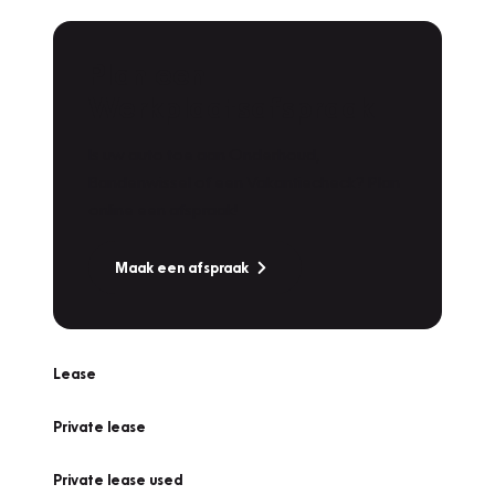
Plan een
Werkplaatsafspraak
Is uw auto toe aan Onderhoud,
Bandenwissel of een Vakantiecheck? Plan
online een afspraak!
Maak een afspraak
Lease
Private lease
Private lease used