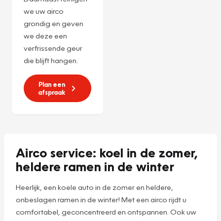
Combi-servicebeurt
voor
€ 225,-***
! We
vullen het
koudemiddel bij en
recyclen het
volgens de officiële
STEK-eisen.
Daarnaast reinigen
we uw airco
grondig en geven
we deze een
verfrissende geur
die blijft hangen.
Plan een
afspraak