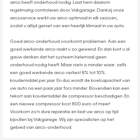
Airco service: koel in de zomer,
heldere ramen in de winter
Heerlijk, een koele auto in de zomer en heldere,
onbeslagen ramen in de winter! Met een airco rijdt u
comfortabel, geconcentreerd en ontspannen. Ook uw
airco heeft onderhoud nodig. Laat hem daarom
regelmatig controleren door Vakgarage. Dankzij onze
aircoservice werkt uw airco optimaal in elk seizoen,
zodat u altijd geniet van een heerlijk klimaat in uw auto.
Goed airco-onderhoud voorkomt problemen. Aan een
goed werkende airco raakt u zo gewend. En dan kunt u al
gauw denken dat het systeem helemaal geen
onderhoud nodig heeft. Maar niets is minder waar: zelfs
een goed werkende airco verliest 8% tot 10%