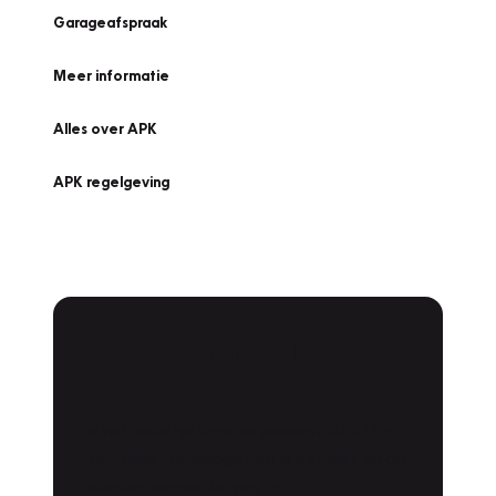
Garageafspraak
Meer informatie
Alles over APK
APK regelgeving
APK Keuring bij
Vakgarage!
Is het weer tijd voor de jaarlijkse APK? Ga
snel naar Vakgarage bij u in de buurt, en ga
zonder zorgen de weg op!