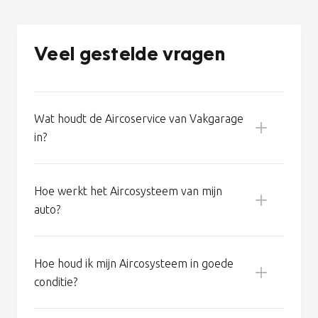
koudemiddel per jaar. En dus wordt de koelcapaciteit van
uw auto na een paar jaar fors minder. Bovendien kan een
tekort aan koudemiddel de compressor beschadigen. En
een nieuwe compressor kost 800 euro of meer!
Voorkom zo’n dure reparatie en laat uw airco op tijd
bijvullen bij Vakgarage. Wij zijn specialisten op het
gebied van airco-onderhoud.
Veel gestelde vragen
Wat houdt de Aircoservice van Vakgarage
in?