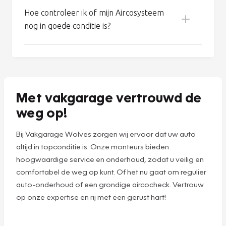
Hoe werkt het Aircosysteem van mijn
auto?
Hoe houd ik mijn Aircosysteem in goede
conditie?
Koel een erg warme auto eerst met open
ramen en deuren, zodat de meeste warmte
Hoe controleer ik of mijn Aircosysteem
kan vervliegen.
nog in goede conditie is?
Schakel de airco vijf minuten voor aankomst
uit: zo beperkt u condensvorming en
daarmee de kans op schimmel.
Zet uw airco minimaal eens per week tien
Met vakgarage vertrouwd de
minuten aan, ook in de winter. Dit voorkomt
weg op!
lekkages door uitdroging en nare luchtjes
Compressor verplaatst het (lage druk)
Koelt de airco minder goed?
door stilstand.