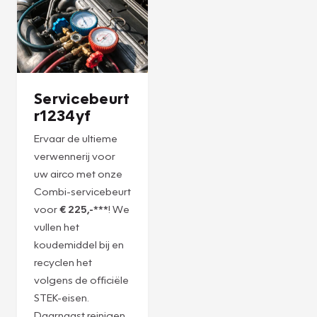
Plan een
Plan een
afspraak
afspraak
Servicebeurt
r1234yf
Ervaar de ultieme
verwennerij voor
uw airco met onze