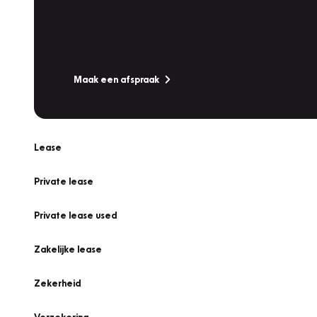
Werkplaatsafspraak
Is uw auto toe aan Onderhoud, Bandenwissel of een Va
Maak een afspraak
Lease
Private lease
Private lease used
Zakelijke lease
Zekerheid