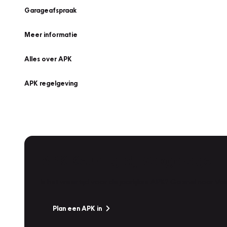
Garageafspraak
Meer informatie
Alles over APK
APK regelgeving
APK Keuring bij Vakgarage!
Is het weer tijd voor de jaarlijkse APK? Ga snel naar V
Plan een APK in