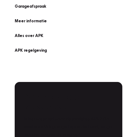
Garageafspraak
Meer informatie
Alles over APK
APK regelgeving
APK Keuring bij
Vakgarage!
Is het weer tijd voor de jaarlijkse APK? Ga
snel naar Vakgarage bij u in de buurt, en ga
zonder zorgen de weg op!