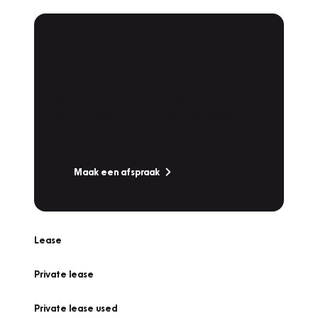
Plan een
Werkplaatsafspraak
Is uw auto toe aan Onderhoud,
Bandenwissel of een Vakantiecheck? Plan
online een afspraak!
Maak een afspraak
Lease
Private lease
Private lease used