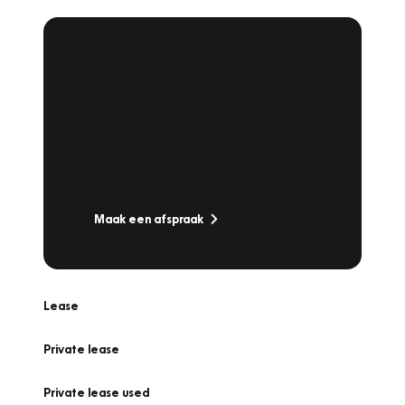
Plan een
Werkplaatsafspraak
Is uw auto toe aan Onderhoud,
Bandenwissel of een Vakantiecheck? Plan
online een afspraak!
Maak een afspraak
Lease
Private lease
Private lease used