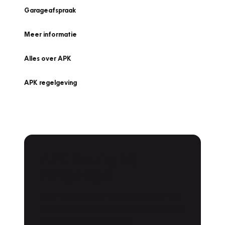
Garageafspraak
Meer informatie
Alles over APK
APK regelgeving
APK Keuring bij
Vakgarage!
Is het weer tijd voor de jaarlijkse APK? Ga
snel naar Vakgarage bij u in de buurt, en ga
zonder zorgen de weg op!