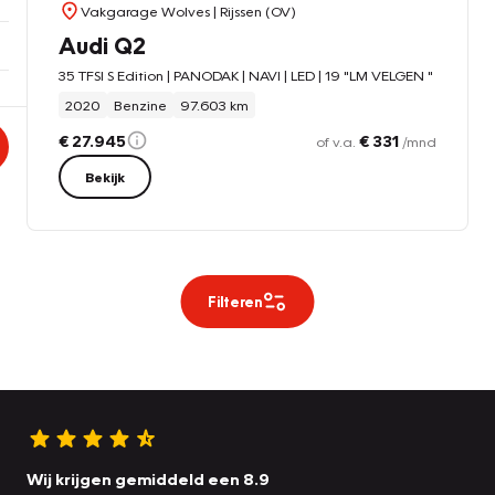
Vakgarage Wolves
| Rijssen (OV)
Audi Q2
35 TFSI S Edition | PANODAK | NAVI | LED | 19 "LM VELGEN "
2020
Benzine
97.603 km
€ 27.945
€ 331
of v.a.
/mnd
Bekijk
Filteren
Wij krijgen gemiddeld een 8.9