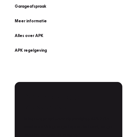
Garageafspraak
Meer informatie
Alles over APK
APK regelgeving
APK Keuring bij
Vakgarage!
Is het weer tijd voor de jaarlijkse APK? Ga
snel naar Vakgarage bij u in de buurt, en ga
zonder zorgen de weg op!