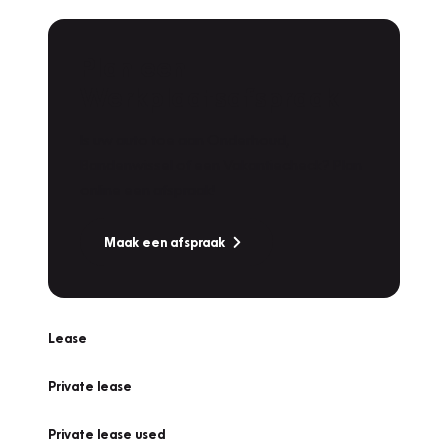
Plan een
Werkplaatsafspraak
Is uw auto toe aan Onderhoud,
Bandenwissel of een Vakantiecheck? Plan
online een afspraak!
Maak een afspraak
Lease
Private lease
Private lease used