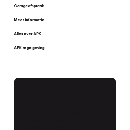
Garageafspraak
Meer informatie
Alles over APK
APK regelgeving
APK Keuring bij
Vakgarage!
Is het weer tijd voor de jaarlijkse APK? Ga
snel naar Vakgarage bij u in de buurt, en ga
zonder zorgen de weg op!