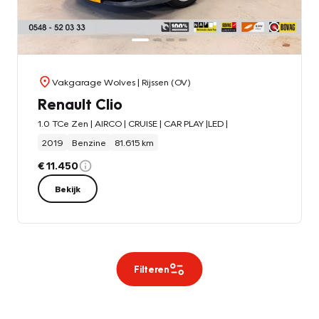
Vakgarage Wolves
| Rijssen (OV)
Renault Clio
1.0 TCe Zen | AIRCO | CRUISE | CAR PLAY |LED |
2019
Benzine
81.615 km
€ 11.450
Bekijk
Filteren