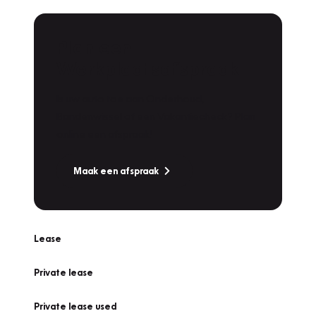
Plan een
Werkplaatsafspraak
Is uw auto toe aan Onderhoud,
Bandenwissel of een Vakantiecheck? Plan
online een afspraak!
Maak een afspraak
Lease
Private lease
Private lease used