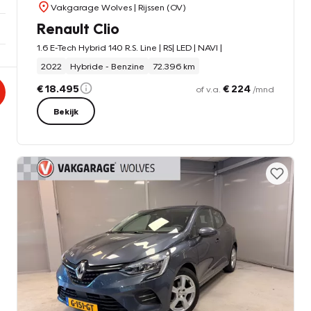
Vakgarage Wolves
| Rijssen (OV)
Renault Clio
1.6 E-Tech Hybrid 140 R.S. Line | RS| LED | NAVI |
2022
Hybride - Benzine
72.396 km
€ 18.495
€ 224
of v.a.
/mnd
Bekijk