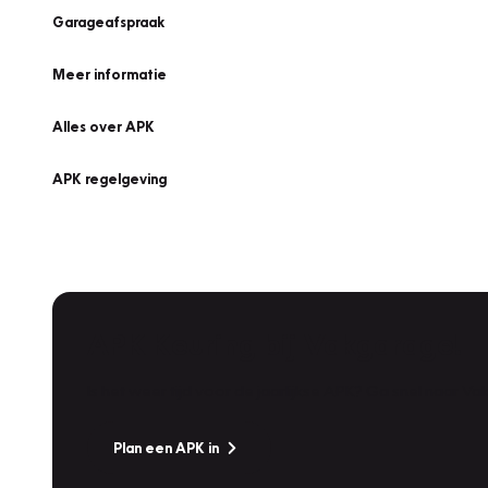
Garageafspraak
Meer informatie
Alles over APK
APK regelgeving
APK Keuring bij Vakgarage!
Is het weer tijd voor de jaarlijkse APK? Ga snel naar V
Plan een APK in