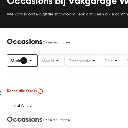
Occasions bij Vakgarage W
Welkom in onze digitale showroom, leuk dat u een kijkje komt
Occasions
Geen resultaten
Merk
Model
Transmissie
Prijs
1
Reset alle filters
Occasions
Geen resultaten