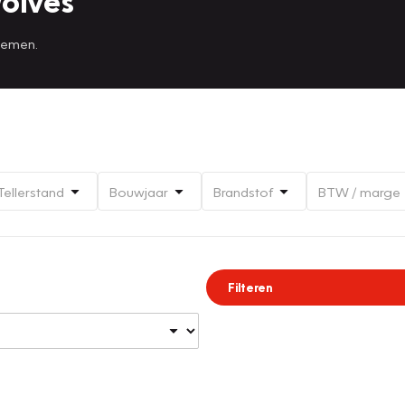
olves
 nemen.
Tellerstand
Bouwjaar
Brandstof
BTW / marge
Filteren