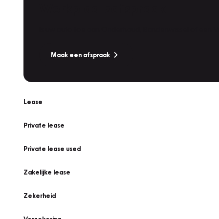
Werkplaatsafspraak
Is uw auto toe aan Onderhoud, Bandenwissel of een Va
Maak een afspraak
Lease
Private lease
Private lease used
Zakelijke lease
Zekerheid