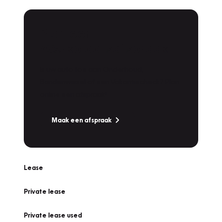
Plan een
Werkplaatsafspraak
Is uw auto toe aan Onderhoud,
Bandenwissel of een Vakantiecheck? Plan
online een afspraak!
Maak een afspraak
Lease
Private lease
Private lease used