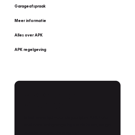
Garageafspraak
Meer informatie
Alles over APK
APK regelgeving
APK Keuring bij
Vakgarage!
Is het weer tijd voor de jaarlijkse APK? Ga
snel naar Vakgarage bij u in de buurt, en ga
zonder zorgen de weg op!