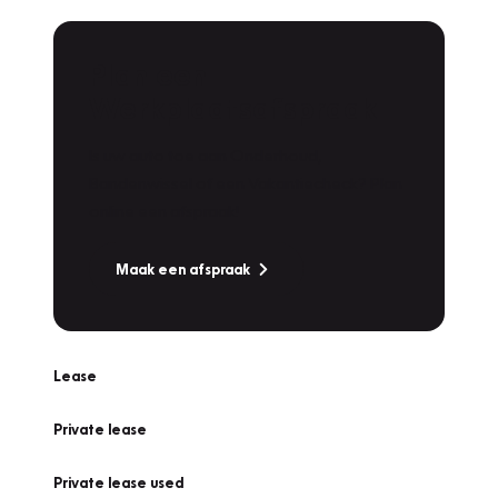
Plan een
Werkplaatsafspraak
Is uw auto toe aan Onderhoud,
Bandenwissel of een Vakantiecheck? Plan
online een afspraak!
Maak een afspraak
Lease
Private lease
Private lease used