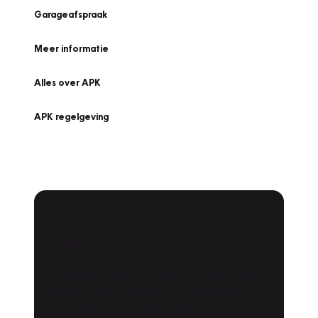
Garageafspraak
Meer informatie
Alles over APK
APK regelgeving
APK Keuring bij
Vakgarage!
Is het weer tijd voor de jaarlijkse APK? Ga
snel naar Vakgarage bij u in de buurt, en ga
zonder zorgen de weg op!