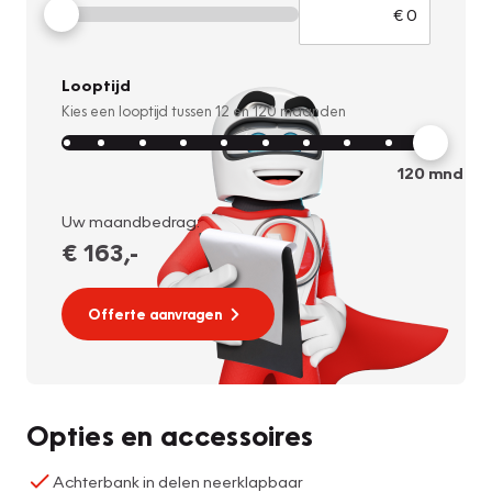
Looptijd
Kies een looptijd tussen
12
en
120
maanden
120
mnd
Uw maandbedrag:
€ 163
,-
Offerte aanvragen
Opties en accessoires
Achterbank in delen neerklapbaar