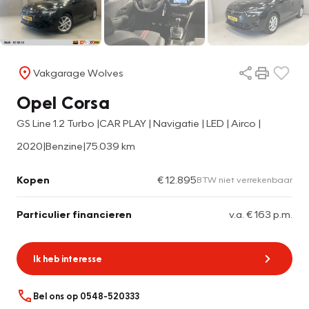
Vakgarage Wolves
Opel Corsa
GS Line 1.2 Turbo |CAR PLAY | Navigatie | LED | Airco |
2020
|
Benzine
|
75.039 km
Kopen
€ 12.895
BTW niet verrekenbaar
Particulier financieren
v.a. € 163 p.m.
Ik heb interesse
Bel ons op 0548-520333