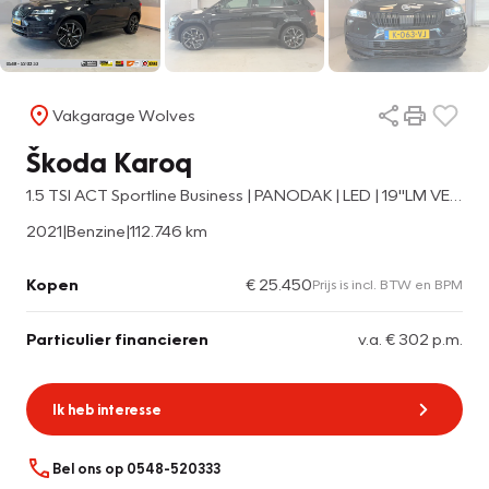
Vakgarage Wolves
Škoda Karoq
1.5 TSI ACT Sportline Business | PANODAK | LED | 19"LM VELGEN |
2021
|
Benzine
|
112.746 km
Kopen
€ 25.450
Prijs is incl. BTW en BPM
Particulier financieren
v.a. € 302 p.m.
Ik heb interesse
Bel ons op 0548-520333