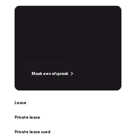
Plan een
Werkplaatsafspraak
Is uw auto toe aan Onderhoud,
Bandenwissel of een Vakantiecheck? Plan
online een afspraak!
Maak een afspraak
Lease
Private lease
Private lease used