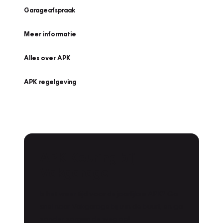
Garageafspraak
Meer informatie
Alles over APK
APK regelgeving
APK Keuring bij
Vakgarage!
Is het weer tijd voor de jaarlijkse APK? Ga
snel naar Vakgarage bij u in de buurt, en ga
zonder zorgen de weg op!