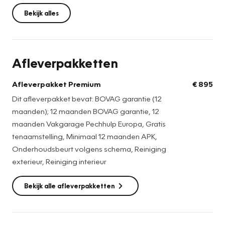
nummer.
Bekijk alles
De genoemde prijs is inclusief tenaamstellingskosten en
een geldige APK, zodat u zonder zorgen kunt instappen.
Afleverpakketten
Wilt u graag extra zekerheid?
Afleverpakket Premium
€ 895
Kies dan voor ons Afleverpakket Premium, met extra
Dit afleverpakket bevat: BOVAG garantie (12
voordelen zoals:
maanden); 12 maanden BOVAG garantie, 12
- Minimaal 12 maanden APK
maanden Vakgarage Pechhulp Europa, Gratis
- 12 maanden BOVAG-garantie
tenaamstelling, Minimaal 12 maanden APK,
- 12 maanden Vakgarage Pechhulp (Europa)
Onderhoudsbeurt volgens schema, Reiniging
- Onderhoudsbeurt volgens fabrieksschema
exterieur, Reiniging interieur
Het Afleverpakket Premium is beschikbaar voor slechts €
Bekijk alle afleverpakketten
895,- inclusief BTW