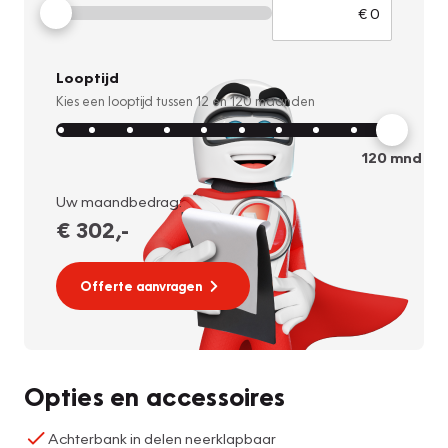
Looptijd
Kies een looptijd tussen
12
en
120
maanden
120
mnd
Uw maandbedrag:
€ 302
,-
Offerte aanvragen
Opties en accessoires
Achterbank in delen neerklapbaar